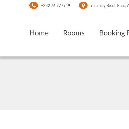
+232 76 777949
9 Lumley Beach Road, A
Home
Rooms
Booking 