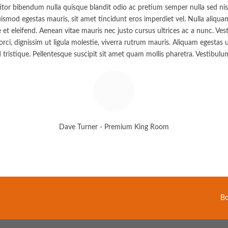
itor bibendum nulla quisque blandit odio ac pretium semper nulla sed nisl
ismod egestas mauris, sit amet tincidunt eros imperdiet vel. Nulla aliquam f
t eleifend. Aenean vitae mauris nec justo cursus ultrices ac a nunc. Vesti
rci, dignissim ut ligula molestie, viverra rutrum mauris. Aliquam egestas 
i id tristique. Pellentesque suscipit sit amet quam mollis pharetra. Vestibulu
Dave Turner - Premium King Room
Bo